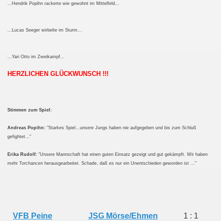
...Hendrik Popihn rackerte wie gewohnt im Mittelfeld...
 !!
...Lucas Seeger wirbelte im Sturm...
...Yari Otto im Zweikampf...
HERZLICHEN GLÜCKWUNSCH !!!
Stimmen zum Spiel:
Andreas Popihn:
"Starkes Spiel...unsere Jungs haben nie aufgegeben und bis zum Schluß
gefightet..."
Erika Rudolf:
"Unsere Mannschaft hat einen guten Einsatz gezeigt und gut gekämpft. Wir haben
mehr Torchancen herausgearbeitet. Schade, daß es nur ein Unentschieden geworden ist ..."
VFB
Peine
JSG Mörse/Ehmen
1 : 1