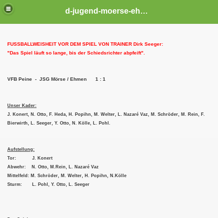
d-jugend-moerse-ehmen
FUSSBALLWEISHEIT VOR DEM SPIEL VON TRAINER Dirk Seeger:
"Das Spiel läuft so lange, bis der Schiedsrichter abpfeift".
VFB Peine - JSG Mörse / Ehmen 1 : 1
Un
ser Kader:
J. Konert, N. Otto, F. Heda, H. Popihn, M. Welter, L. Nazaré Vaz, M. Schröder, M. Rein, F.
Bierwirth, L. Seeger, Y. Otto, N. Kölle, L. Pohl.
Aufstellung:
Tor: J. Konert
Abwehr: N. Otto, M.Rein, L. Nazaré Vaz
Mittelfeld: M. Schröder, M. Welter, H. Popihn, N.Kölle
Sturm: L. Pohl, Y. Otto, L. Seeger