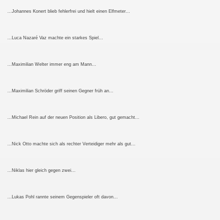
...Johannes Konert blieb fehlerfrei und hielt einen Elfmeter...
...Luca Nazaré Vaz machte ein starkes Spiel...
...Maximilian Welter immer eng am Mann...
...Maximilian Schröder griff seinen Gegner früh an...
...Michael Rein auf der neuen Position als Libero, gut gemacht...
...Nick Otto machte sich als rechter Verteidiger mehr als gut...
...Niklas hier gleich gegen zwei...
...Lukas Pohl rannte seinem Gegenspieler oft davon...