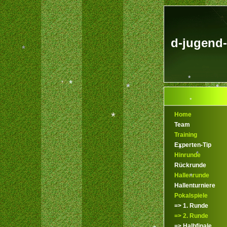
*
d-jugend-
*
*
*
*
*
*
Home
Team
*
Training
Experten-Tip
*
*
Hinrunde
Rückrunde
*
Hallenrunde
Hallenturniere
*
*
Pokalspiele
=> 1. Runde
=> 2. Runde
=> Halbfinale