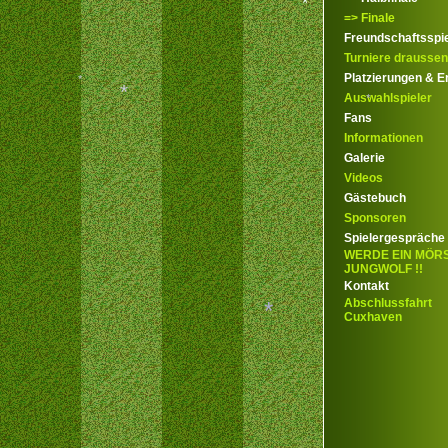
=> Finale
Freundschaftsspi
*
Turniere draussen
Platzierungen & E
Auswahlspieler
Fans
Informationen
*
*
Galerie
*
Videos
Gästebuch
Sponsoren
Spielergespräche
WERDE EIN MÖR
JUNGWOLF !!
Kontakt
Abschlussfahrt
Cuxhaven
*