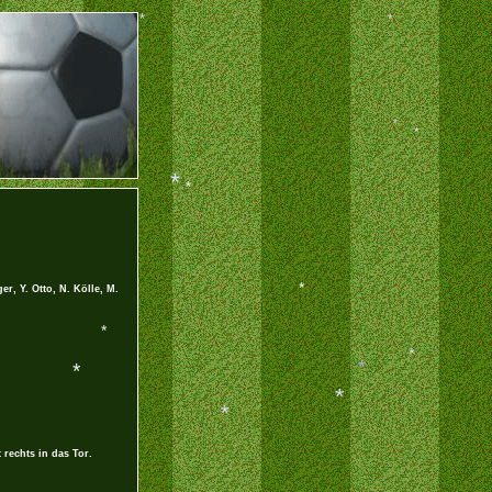
*
*
*
*
*
*
*
r, Y. Otto, N. Kölle, M.
*
*
*
*
*
*
*
 rechts in das Tor.