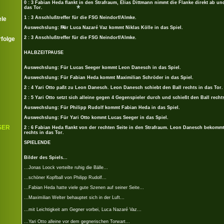
0 : 3 Fabian Heda flankt in den Strafraum, Elias Dittmann nimmt die Flanke direkt ab und
das Tor.
1 : 3 Anschlußtreffer für die FSG Neindorf/Almke.
ele
*
Auswechslung: Für Luca Nazaré Vaz kommt Niklas Kölle in das Spiel.
2 : 3 Anschlußtreffer für die FSG Neindorf/Almke.
rfolge
HALBZEITPAUSE
*
*
*
Auswechslung: Für Lucas Seeger kommt Leon Danesch in das Spiel.
Auswechslung: Für Fabian Heda kommt Maximilian Schröder in das Spiel.
2 : 4 Yari Otto paßt zu Leon Danesch. Leon Danesch schiebt den Ball rechts in das Tor.
2 : 5 Yari Otto setzt sich alleine gegen 4 Gegenspieler durch und schießt den Ball rechts
Auswechslung: Für Philipp Rudolf kommt Fabian Heda in das Spiel.
Auswechslung: Für Yari Otto kommt Lucas Seeger in das Spiel.
SER
2 : 6 Fabian Heda flankt von der rechten Seite in den Strafraum. Leon Danesch bekommt
rechts in das Tor.
SPIELENDE
Bilder des Spiels...
...Jonas Loock verteilte ruhig die Bälle...
...schöner Kopfball von Philipp Rudolf...
...Fabian Heda hatte viele gute Szenen auf seiner Seite...
...Maximilian Welter behauptet sich in der Luft...
...mit Leichtigkeit am Gegner vorbei, Luca Nazaré Vaz...
...Yari Otto alleine vor dem gegnerischen Torwart...