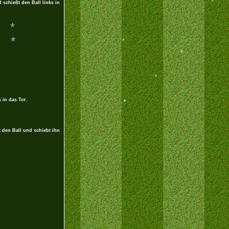
 schießt den Ball links in
*
*
*
 in das Tor.
*
 den Ball und schiebt ihn
*