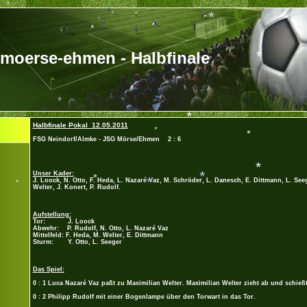
*
moerse-ehmen - Halbfinale
*
*
*
*
*
Halbfinale Pokal 12.05.2011
FSG Neindorf/Almke - JSG Mörse/Ehmen 2 : 6
*
*
*
Un
ser Kader:
J. Loock, N. Otto, F. Heda, L. Nazaré Vaz, M. Schröder, L. Danesch, E. Dittmann, L. Seege
Welter, J. Konert, P. Rudolf.
*
*
*
*
Aufstellung:
Tor: J. Loock
Abwehr: P. Rudolf, N. Otto, L. Nazaré Vaz
Mittelfeld: F. Heda, M. Welter, E. Dittmann
Sturm: Y. Otto, L. Seeger
Das Spiel:
0 : 1 Luca Nazaré Vaz paßt zu Maximilian Welter. Maximilian Welter zieht ab und schießt
0 : 2 Philipp Rudolf mit einer Bogenlampe über den Torwart in das Tor.